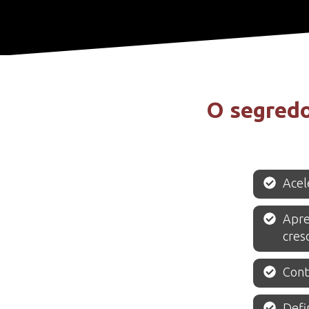
O segredo
Acel
Apre
cres
Cont
Defin