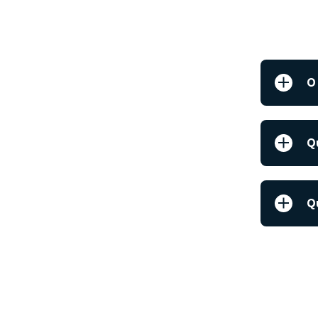
O
Q
Q