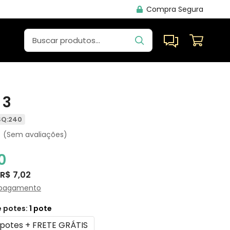
Compra Segura
 3
SQ:240
(Sem avaliações)
0
R$ 7,02
 pagamento
 potes:
1 pote
 potes + FRETE GRÁTIS