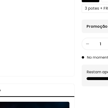
3 potes + F
Promoção 
No momen
Restam ap
o