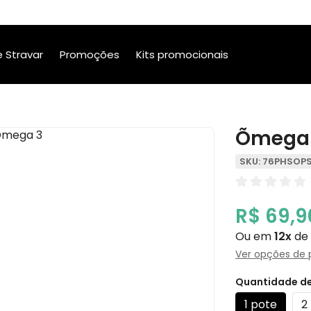
 Stravar
Promoções
Kits promocionais
Õmega
SKU: 76PHSOP
R$ 69,9
Ou em
12x
de
Ver opções de
Quantidade de
1 pote
2