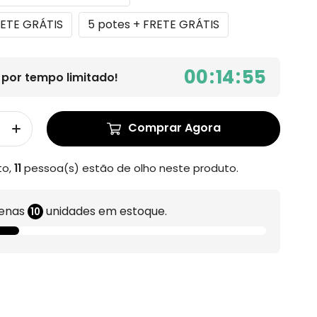
RETE GRÁTIS
5 potes + FRETE GRÁTIS
00
:
14
:
54
por tempo limitado!
Comprar Agora
to,
11
pessoa(s) estão de olho neste produto.
enas
unidades em estoque.
10