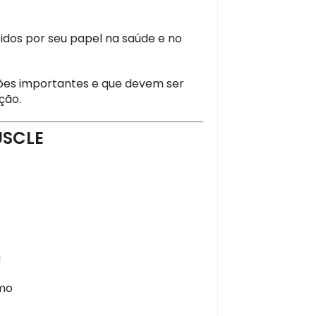
dos por seu papel na saúde e no
ções importantes e que devem ser
ção.
USCLE
a
smo